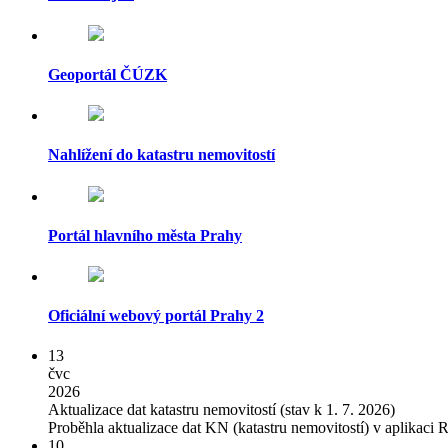
Geoportál ČÚZK
Nahlížení do katastru nemovitostí
Portál hlavního města Prahy
Oficiální webový portál Prahy 2
13
čvc
2026
Aktualizace dat katastru nemovitostí (stav k 1. 7. 2026)
Proběhla aktualizace dat KN (katastru nemovitostí) v aplikaci 
10