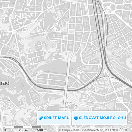
SDÍLET MAPU
SLEDOVAT MOJI POLOHU
0
250 m
500 m
© Přispěvatelé OpenStreetMap
,
RÚIAN: © ČÚZK